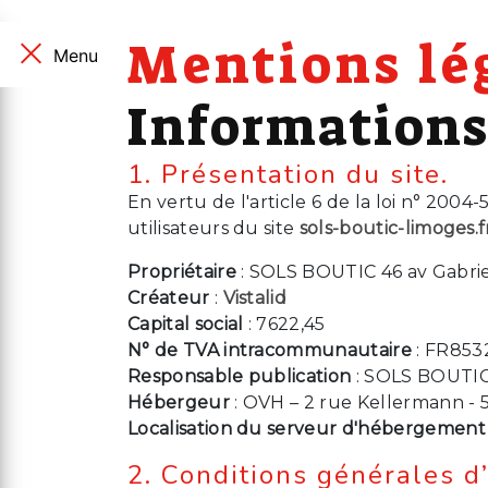
Mentions lé
Menu
Informations
1. Présentation du site.
En vertu de l'article 6 de la loi n° 200
utilisateurs du site
sols-boutic-limoges.f
Propriétaire
: SOLS BOUTIC 46 av Gabri
Créateur
:
Vistalid
Capital social
: 7622,45
N° de TVA intracommunautaire
: FR853
Responsable publication
: SOLS BOUTIC
Hébergeur
: OVH – 2 rue Kellermann - 
Localisation du serveur d'hébergement
2. Conditions générales d’