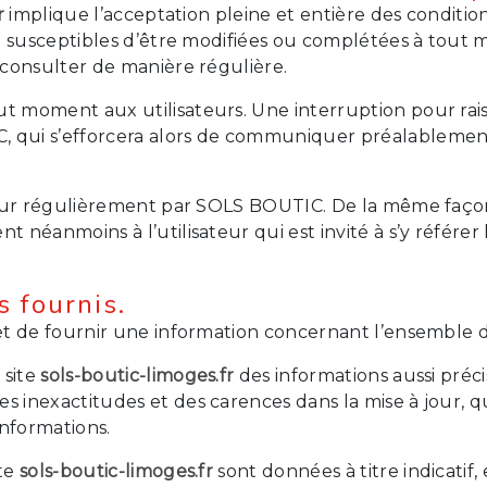
r
implique l’acceptation pleine et entière des conditions
ont susceptibles d’être modifiées ou complétées à tout 
s consulter de manière régulière.
out moment aux utilisateurs. Une interruption pour r
, qui s’efforcera alors de communiquer préalablement 
our régulièrement par SOLS BOUTIC. De la même façon
t néanmoins à l’utilisateur qui est invité à s’y référer
s fournis.
t de fournir une information concernant l’ensemble des
 site
sols-boutic-limoges.fr
des informations aussi préci
s inexactitudes et des carences dans la mise à jour, qu’
informations.
ite
sols-boutic-limoges.fr
sont données à titre indicatif,