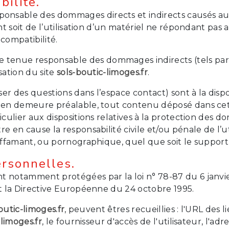
bilité.
sable des dommages directs et indirects causés au mat
ant soit de l’utilisation d’un matériel ne répondant pas 
compatibilité.
 tenue responsable des dommages indirects (tels pa
sation du site
sols-boutic-limoges.fr
.
oser des questions dans l’espace contact) sont à la dis
e en demeure préalable, tout contenu déposé dans cet 
ticulier aux dispositions relatives à la protection des
re en cause la responsabilité civile et/ou pénale de l’
diffamant, ou pornographique, quel que soit le support 
ersonnelles.
t notamment protégées par la loi n° 78-87 du 6 janvier
et la Directive Européenne du 24 octobre 1995.
outic-limoges.fr
, peuvent êtres recueillies : l'URL des 
-limoges.fr
, le fournisseur d'accès de l'utilisateur, l'ad