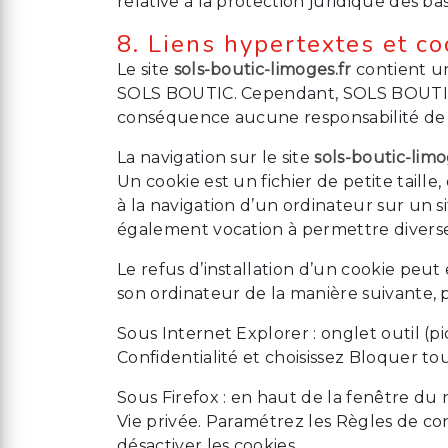
relative à la protection juridique des b
8. Liens hypertextes et co
Le site
sols-boutic-limoges.fr
contient un
SOLS BOUTIC. Cependant, SOLS BOUTIC n’a 
conséquence aucune responsabilité de c
La navigation sur le site
sols-boutic-limo
Un cookie est un fichier de petite taille,
à la navigation d’un ordinateur sur un sit
également vocation à permettre divers
Le refus d’installation d’un cookie peut 
son ordinateur de la manière suivante, po
Sous Internet Explorer : onglet outil (
Confidentialité et choisissez Bloquer tou
Sous Firefox : en haut de la fenêtre du n
Vie privée. Paramétrez les Règles de con
désactiver les cookies.