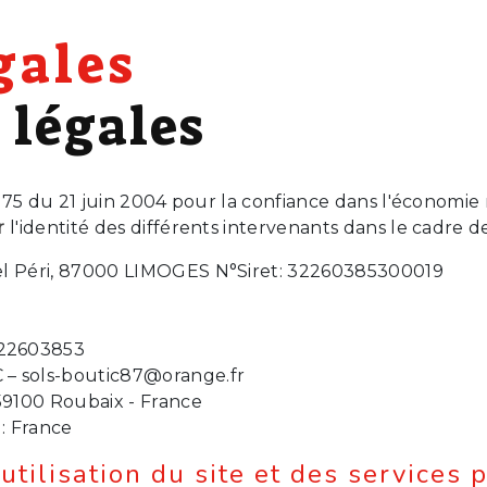
gales
 légales
4-575 du 21 juin 2004 pour la confiance dans l'économie
r
l'identité des différents intervenants dans le cadre de 
el Péri, 87000 LIMOGES N°Siret: 32260385300019
22603853
 – sols-boutic87@orange.fr
59100 Roubaix - France
: France
utilisation du site et des services 