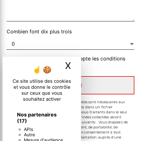
Combien font dix plus trois
En cochant cette case, j'accepte les conditions
X
Masquer le ban
particulières ci-dessous **
Ce site utilise des cookies
ENVOYER
et vous donne le contrôle
sur ceux que vous
souhaitez activer
** Les données personnelles communiquées sont nécessaires aux
fins de vous contacter et sont enregistrées dans un fichier
informatisé. Elles sont destinées à et ses sous-traitants dans le seul
Nos partenaires
but de répondre à votre message. Les données collectées seront
(17)
communiquées aux seuls destinataires suivants: . Vous disposez de
droits d’accès, de rectification, d’effacement, de portabilité, de
APIs
limitation, d’opposition, de retrait de votre consentement à tout
Autre
moment et du droit d’introduire une réclamation auprès d’une
Mesure d'audience