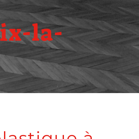
ix-la-
plastique à