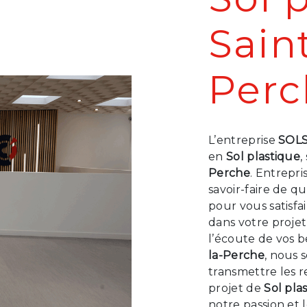
Saint
Perc
L’entreprise
SOL
en
Sol plastique
,
Perche
. Entrepr
savoir-faire de q
pour vous satisf
dans votre proje
l’écoute de vos b
la-Perche
, nous 
transmettre les 
projet de
Sol pla
notre passion et 