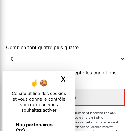
Combien font quatre plus quatre
En cochant cette case, j'accepte les conditions
X
Masquer le ban
particulières ci-dessous **
Ce site utilise des cookies
ENVOYER
et vous donne le contrôle
sur ceux que vous
souhaitez activer
** Les données personnelles communiquées sont nécessaires aux
fins de vous contacter et sont enregistrées dans un fichier
informatisé. Elles sont destinées à et ses sous-traitants dans le seul
Nos partenaires
but de répondre à votre message. Les données collectées seront
(17)